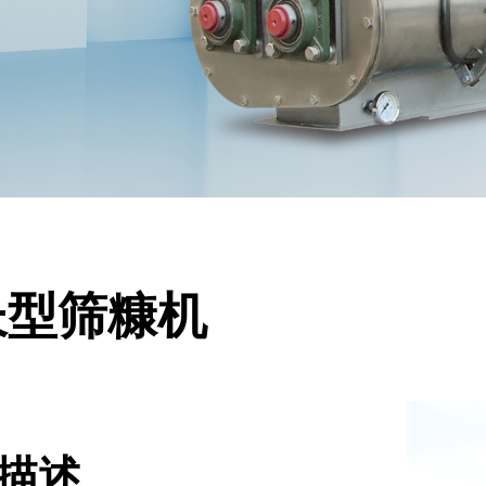
长型筛糠机
描述