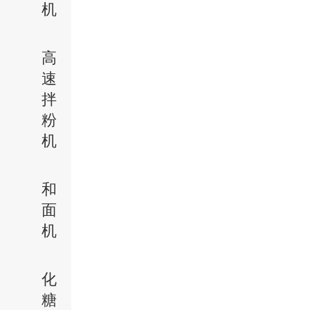
机
高
速
拌
粉
机
和
面
机
化
糖