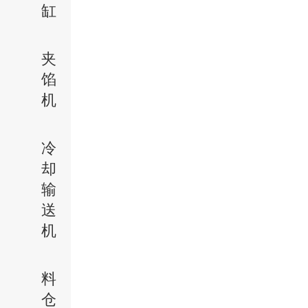
缸
夹
馅
机
冷
却
输
送
机
料
仓