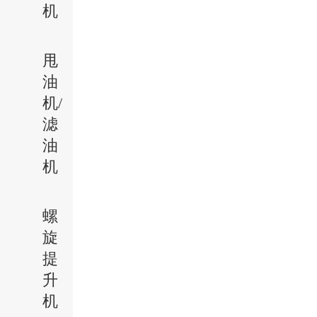
机
甩
油
机/
滤
油
机
螺
旋
提
升
机