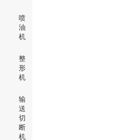
喷
油
机
整
形
机
输
送
切
断
机