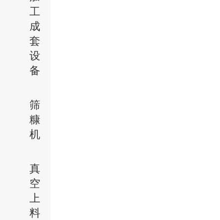
工
成
套
设
备
筛
糠
机
真
空
上
料