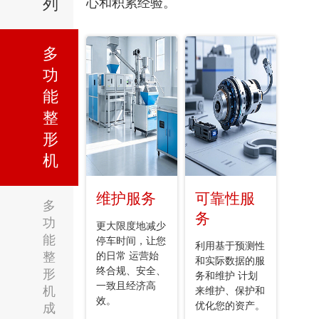
列
心和积累经验。
多
功
能
整
形
机
维护服务
可靠性服
多
务
功
更大限度地减少
能
停车时间，让您
利用基于预测性
整
的日常 运营始
和实际数据的服
终合规、安全、
形
务和维护 计划
一致且经济高
机
来维护、保护和
效。
优化您的资产。
成