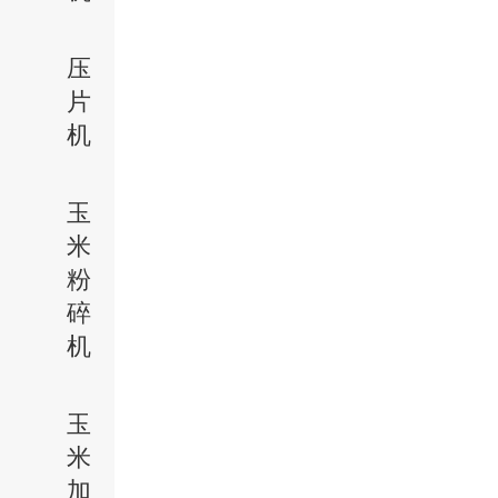
压
片
机
玉
米
粉
碎
机
玉
米
加