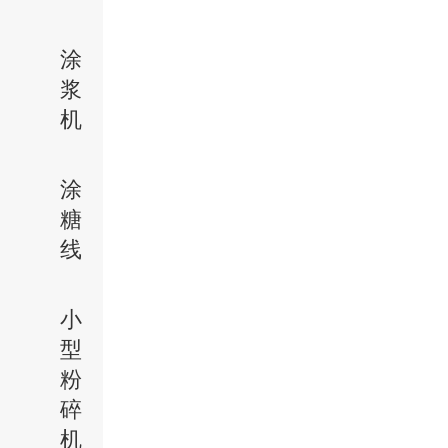
涂
浆
机
涂
糖
线
小
型
粉
碎
机