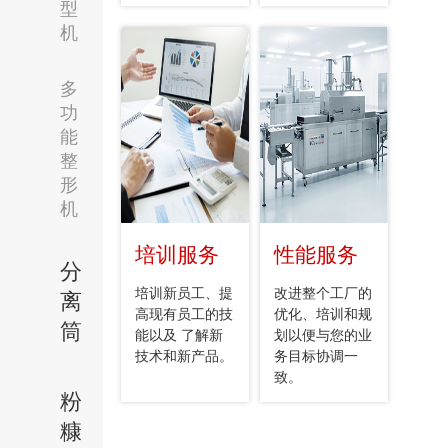
型
机
多
功
能
整
形
机
培训服务
性能服务
分
培训新员工、提
改进整个工厂的
离
高现有员工的技
优化、培训和规
筒
能以及 了解新
划以便与您的业
技术和新产品。
务目标协调一
致。
粉
糠