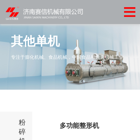
网
站
关
首
于
产
其他单机
页
我
品
客
专注于膨化机械、食品机械，中国食品和包装机械工业
们
中
户
客
心
案
户
新
例
服
闻
联
务
中
系
心
粉
我
多功能整形机
碎
们