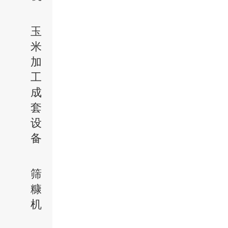
玉
米
加
工
成
套
设
备
筛
糠
机