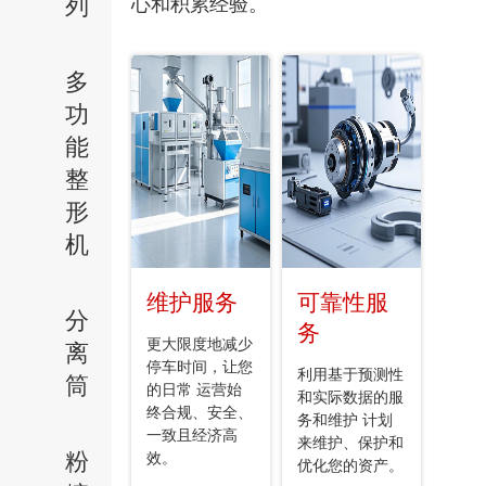
列
心和积累经验。
多
功
能
整
形
机
维护服务
可靠性服
分
务
更大限度地减少
离
停车时间，让您
利用基于预测性
筒
的日常 运营始
和实际数据的服
终合规、安全、
务和维护 计划
一致且经济高
来维护、保护和
粉
效。
优化您的资产。