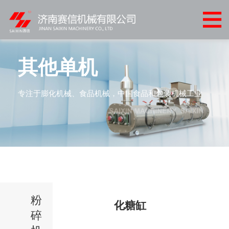
网
站
关
首
于
产
其他单机
页
我
品
客
专注于膨化机械、食品机械，中国食品和包装机械工业
们
中
户
客
心
案
户
新
例
服
闻
联
务
中
系
心
粉
我
化糖缸
碎
们