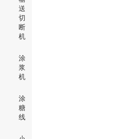
送
切
断
机
涂
浆
机
涂
糖
线
小