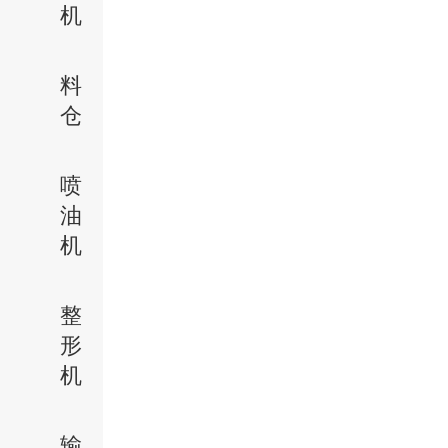
机
料
仓
喷
油
机
整
形
机
输