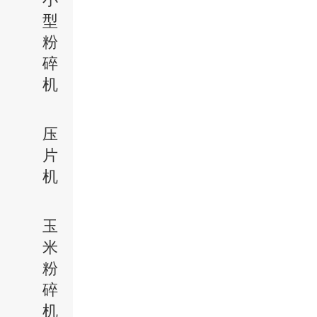
型
粉
碎
机
压
片
机
玉
米
粉
碎
机