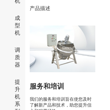
机
产品描述
成
型
机
调
质
器
提
服务和培训
升
机
我们的服务和培训旨在使您及时
系
了解新产品和技术，助您提升信