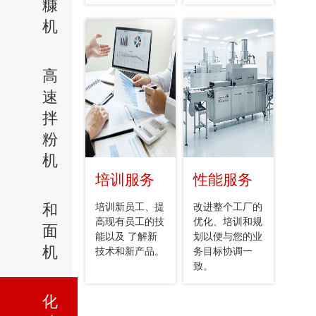
糠
机
高
速
拌
粉
机
培训服务
性能服务
和
培训新员工、提
改进整个工厂的
高现有员工的技
优化、培训和规
面
能以及 了解新
划以便与您的业
机
技术和新产品。
务目标协调一
致。
化