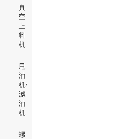
真
空
上
料
机
甩
油
机/
滤
油
机
螺