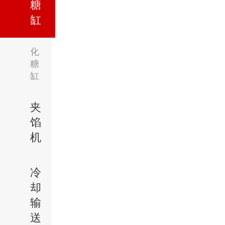
糖
缸
化
糖
缸
夹
馅
机
冷
却
输
送