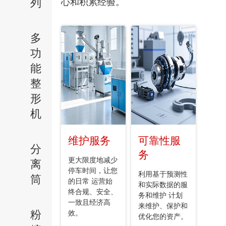
列
心和积累经验。
多
功
能
整
形
机
维护服务
可靠性服
分
务
更大限度地减少
离
停车时间，让您
利用基于预测性
筒
的日常 运营始
和实际数据的服
终合规、安全、
务和维护 计划
一致且经济高
来维护、保护和
粉
效。
优化您的资产。