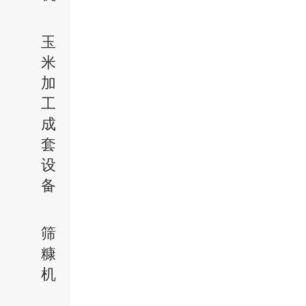
玉
米
加
工
成
套
设
备
筛
糠
机