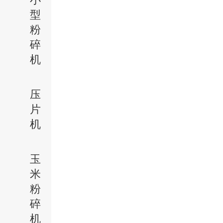
型
粉
碎
机
压
片
机
玉
米
粉
碎
机