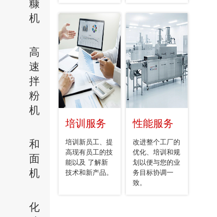
糠
机
高
速
拌
粉
机
培训服务
性能服务
和
培训新员工、提
改进整个工厂的
高现有员工的技
优化、培训和规
面
能以及 了解新
划以便与您的业
机
技术和新产品。
务目标协调一
致。
化