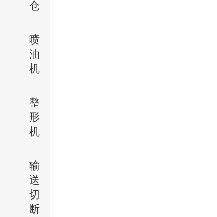
仓
喷
油
机
整
形
机
输
送
切
断