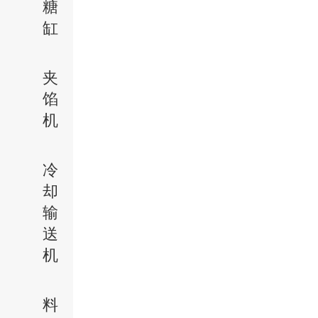
糖
缸
夹
馅
机
冷
却
输
送
机
料