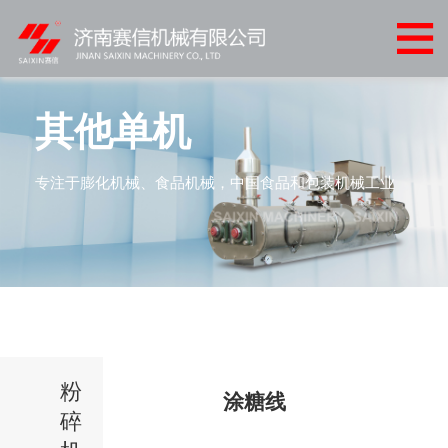
网
站
关
首
于
产
其他单机
页
我
品
客
专注于膨化机械、食品机械，中国食品和包装机械工业
们
中
户
客
心
案
户
新
例
服
闻
联
务
中
系
心
粉
我
涂糖线
碎
们