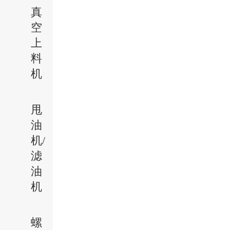
真
空
上
料
机
甩
油
机/
滤
油
机
螺