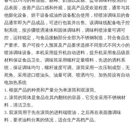
备可以均匀的将油脂、糖稀、奶油以及糖、盐等调味料喷洒到产
品表面，改善产品口感和外观，提高产品受欢迎程度，通常与其
他膨化设备、烘干设备或油炸设备配合使用，经喷涂调味后的食
品通常即为产品成品，可进行包装并出售。该调味线配备电子控
制系统，按步骤喷洒液体和固体调味料，调味料喷涂量可调可
控，运转稳定，与食品接触部分全部为不锈钢制造，符合食品生
产要求。客户可按个人预算及产品要求选择不同形式不同大小的
喷涂调味设备。本机采用提升机自动进料，提升机采用食品级原
材料保证食品卫生。调味筒采用螺杆定量喂料，先进的洒料系
统，保证调味均匀，螺杆速度可调。滚筒采用一次压制成型，无
死角。采用进口喷油头、油量可调、喷洒均匀、加热筒设有自动
电加热系统
1. 根据产品的种类和产量分为单滚筒和双滚筒。
2. 滚筒的筒体是食品在其内翻转的容器，它完全采用不锈钢材
料，清洁卫生。
3. 双滚筒用于先在滚筒的进料端喷油，之后再在表面撒调味
料，要求油料分离的情况，适合生产高档产品。