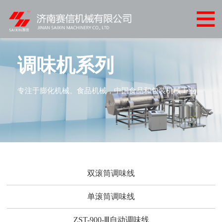
网
站
产
首
品
客
调味机系列
页
中
户
客
专注于膨化机械、食品机械，中国食品和包装机械工业
心
案
户
新
例
服
闻
联
务
中
系
心
我
双滚筒调味线
们
单滚筒调味线
ZST-900-Ⅲ自动调味线