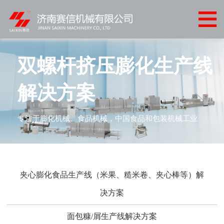
网
站
产
首
品
客
双螺杆挤压膨化生产线
页
中
户
客
解决方案
心
案
户
新
专注于膨化机械、食品机械，中国食品和包装机械工业
例
服
闻
联
务
中
系
心
我
夹心膨化食品生产线（米果、糙米卷、夹心棒等）解
决方案
们
面包糠/屑生产线解决方案