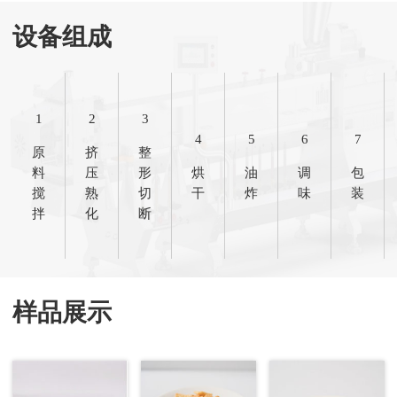
设备组成
1
2
3
4
5
6
7
原
挤
整
料
压
形
烘
油
调
包
搅
熟
切
干
炸
味
装
拌
化
断
样品展示