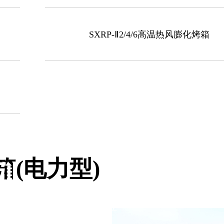
SXRP-Ⅱ2/4/6高温热风膨化烤箱
烤箱(电力型)
列
，中国食品和包装机械工业