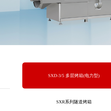
SXD-3/5 多层烤箱(电力型)
SXR系列隧道烤箱